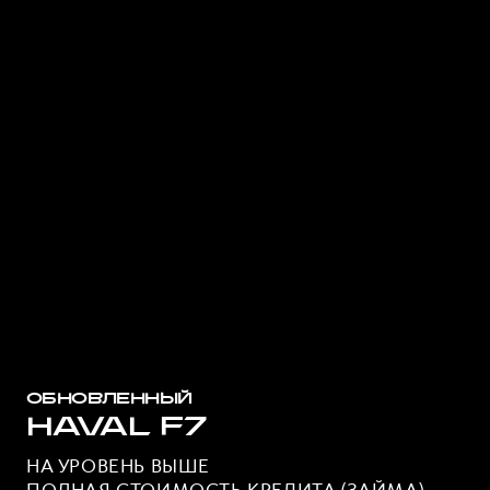
ОБНОВЛЕННЫЙ
HAVAL F7
НА УРОВЕНЬ ВЫШЕ