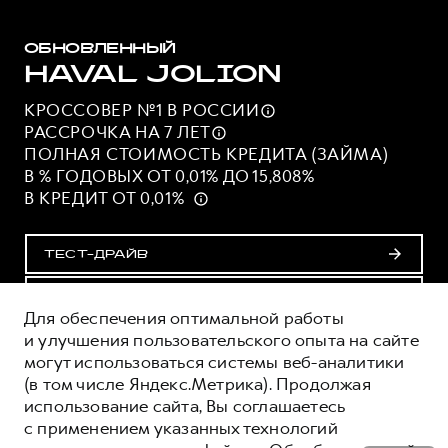
ОБНОВЛЕННЫЙ
HAVAL JOLION
КРОССОВЕР №1 В
РОССИИ
РАССРОЧКА НА 7
ЛЕТ
ПОЛНАЯ СТОИМОСТЬ КРЕДИТА (ЗАЙМА)
В % ГОДОВЫХ ОТ 0,01% ДО 15,808%
В КРЕДИТ ОТ 0,01%
ТЕСТ-ДРАЙВ
ПОЛУЧИТЬ ПРЕДЛОЖЕНИЕ
Для обеспечения оптимальной работы
и улучшения пользовательского опыта на сайте
могут использоваться системы веб-аналитики
ОЦЕНИВАЙТЕ СВОИ ФИНАНСОВЫЕ
(в том числе Яндекс.Метрика). Продолжая
ВОЗМОЖНОСТИ И РИСКИ
использование сайта, Вы соглашаетесь
ИЗУЧИТЕ ВСЕ УСЛОВИЯ КРЕДИТА (ЗАЙМА) НА
с применением указанных технологий
САЙТЕ: