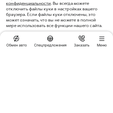
конфиденциальности
. Вы всегда можете
отключить файлы куки в настройках вашего
браузера. Если файлы куки отключены, это
ОБНОВЛЕННЫЙ
может означать, что вы не можете в полной
HAVAL DARGO
мере использовать все функции нашего сайта.
НАДЕЖНО ДВИЖЕТ ВПЕРЕД
ПОНЯТНО
Обмен авто
Спецпредложения
Заказать
Меню
ПОДРОБНЕЕ
Специальные предложения
HAVAL Техцентр Гранд
Владимир, улица Растопчина, 24
Заказать звонок
Модели
Обмен авто
M6
JOLION
DARGO
DARGO X
F7
F7X
Пробная поездка