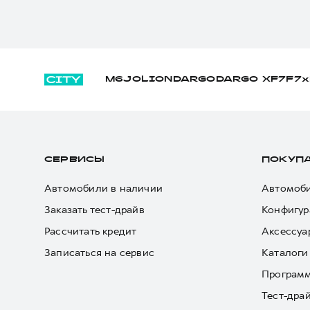
M6
JOLION
DARGO
DARGO Х
F7
F7x
СЕРВИСЫ
ПОКУП
Автомобили в наличии
Автомоби
Заказать тест-драйв
Конфигур
Рассчитать кредит
Аксессуа
Записаться на сервис
Каталоги
Програм
Тест-дра