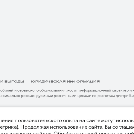
 И ВЫГОДЫ
ЮРИДИЧЕСКАЯ ИНФОРМАЦИЯ
билей и сервисного обслуживания, носит информационный характер и не
аксимально рекомендуемыми розничными ценами по расчетам дистрибью
иальному дилеру ООО «Грейт Волл Мотор Рус» либо по телефону Горячей 
истема / устройство вызова экстренных оперативных служб (блок ЭРА-
я без предварительного уведомления.
тельной сервисной поддержки. Информация в данном разделе носит озна
нной странице, приоритет отдается сведениям, указанным в сервисной к
ения пользовательского опыта на сайте могут исполь
ьного уведомления.
етрика). Продолжая использование сайта, Вы соглаша
 конфиденциальности
Юридическая информация
ещением куки-файлов. Обработка вашей персонально