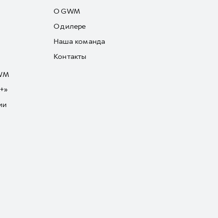
О GWM
О дилере
Наша команда
Контакты
GWM
+»
ии