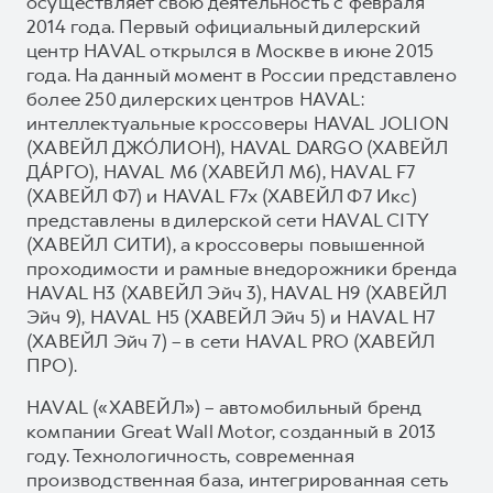
осуществляет свою деятельность с февраля
2014 года. Первый официальный дилерский
центр HAVAL открылся в Москве в июне 2015
года. На данный момент в России представлено
более 250 дилерских центров HAVAL:
интеллектуальные кроссоверы HAVAL JOLION
(ХАВЕЙЛ ДЖО́ЛИОН), HAVAL DARGO (ХАВЕЙЛ
ДА́РГО), HAVAL М6 (ХАВЕЙЛ M6), HAVAL F7
(ХАВЕЙЛ Ф7) и HAVAL F7x (ХАВЕЙЛ Ф7 Икс)
представлены в дилерской сети HAVAL CITY
(ХАВЕЙЛ СИТИ), а кроссоверы повышенной
проходимости и рамные внедорожники бренда
HAVAL H3 (ХАВЕЙЛ Эйч 3), HAVAL H9 (ХАВЕЙЛ
Эйч 9), HAVAL H5 (ХАВЕЙЛ Эйч 5) и HAVAL H7
(ХАВЕЙЛ Эйч 7) – в сети HAVAL PRO (ХАВЕЙЛ
ПРО).
HAVAL («ХАВЕЙЛ») – автомобильный бренд
компании Great Wall Motor, созданный в 2013
году. Технологичность, современная
производственная база, интегрированная сеть