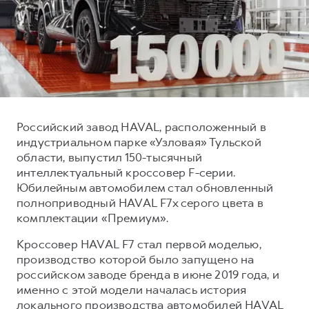
Тест-драйв
СЕРВИСНОЕ ОБСЛУЖИВАНИЕ
О дилере
Трейд-ин
Нулевое ТО
Наша команда
DARGO
DARGO X
Программа «Помощь на дороге»
Контакты
от 3 199 000 ₽
от 3 499 000 ₽
КРЕДИТ И СТРАХОВАНИЕ
Регламенты технического обслуживания
Кредитный калькулятор
Электронный ПТС
Российский завод HAVAL, расположенный в
Страхование
индустриальном парке «Узловая» Тульской
Кредит
ПОДДЕРЖКА
области, выпустил 150-тысячный
F7
F7X
интеллектуальный кроссовер F-серии.
GWM Безопасность
от 2 899 000 ₽
от 3 599 000 ₽
Юбилейным автомобилем стал обновленный
КОРПОРАТИВНЫМ КЛИЕНТАМ
Гарантия HAVAL
полноприводный HAVAL F7x серого цвета в
комплектации «Премиум».
Для малого бизнеса
Мобильное приложение GWM
Кроссовер HAVAL F7 стал первой моделью,
Корпоративным клиентам
Программа «HAVAL Защита+»
производство которой было запущено на
Крупным корпоративным клиентам
Руководства по эксплуатации
российском заводе бренда в июне 2019 года, и
POER
от 3 449 000 ₽
Система управления автопарком
Подписки
именно с этой модели началась история
локального производства автомобилей HAVAL