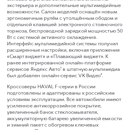
экстерьера и дополнительные мультимедийные
возможности. Салон моделей оснащён новым
эргономичным рулём с утолщённым ободом и
отдельной клавишей электронного стояночного
тормоза, беспроводной зарядкой мощностью 50
Вт с системой активного охлаждения.
Интерфейс мультимедийной системы получил
расширенные настройки, включая приложения
«Смарт виджет» и «Плавающий виджет». К
ранее интегрированной онлайн-платформе
сервисов Яндекс Авто¹ в штатную мультимедиа
был добавлен онлайн-сервис VK Видео².
Кроссоверы HAVAL F-серии в России
подготовлены и адаптированы к российским
условиям эксплуатации. Все автомобили имеют
усиленное антикоррозийное покрытие,
увеличенный бачок стеклоомывателя,
аккумуляторную батарею увеличенной емкости
и зимний пакет с обогревом ключевых