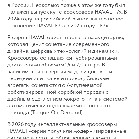
Сервис для корпоративных клиентов
в России. Несколько позже в этом же году был
HAVAL Лизинг
АКСЕССУАРЫ HAVAL
налажен выпуск купе-кроссовера HAVAL F7x. В
2024 году на российский рынок вышло новое
Автомобильные аксессуары
поколение HAVAL F7, а в 2025 году – F7x.
АКСЕССУАРЫ HAVAL
Коллекция CITY
F-серия HAVAL ориентирована на аудиторию,
Автомобильные аксессуары
Коллекция Базовая
которая ценит сочетание современного
дизайна, цифровых технологий и динамики.
Коллекция CITY
Коллекция Детская
Кроссоверы оснащаются турбированными
Коллекция Базовая
двигателями объемом 1,5 и 2,0 литра. В
Коллекция Детская
зависимости от версии модели доступны
передний или полный привод. Силовые
агрегаты сочетаются с 7-ступенчатой
роботизированной коробкой передач с
двойным сцеплением мокрого типа и системой
автоматически подключаемого полного
привода (Torque-On-Demand).
В 2026 году интеллектуальные кроссоверы
HAVAL F-серии получили модернизированные
силовые агрегаты, обновленные элементы