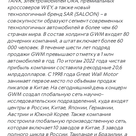
TANK, электромобилей ORA, премиальных
кроссоверов WEY, а также новый
технологичный бренд SAR (SALOON) – в
совокупности образуют сегмент современных
технологичных автомобилей в более чем 60
странах мира. В состав холдинга GWM входят 80
дочерних компаний, а штат включает более 60
000 человек. В течение шести лет подряд
продажи GWM превышают отметку в 1 млн
автомобилей в год. По итогам 2022 года чистая
прибыль компании составила рекордные 20,6
млрд долларов. С 1998 года Great Wall Motor
занимает первое место по объёмам продаж
пикапов в Китае. На сегодняшний день концерн
GWM создал глобальную сеть научно-
исследовательских подразделений, куда входят
центры в России, Китае, Японии, Германии,
Австрии и Южной Корее. Также компания
построила глобальную производственную сеть,
которая включает 10 заводов в Китае, 3 завода
полного цикла в России, Таиланде и Бразилии, а