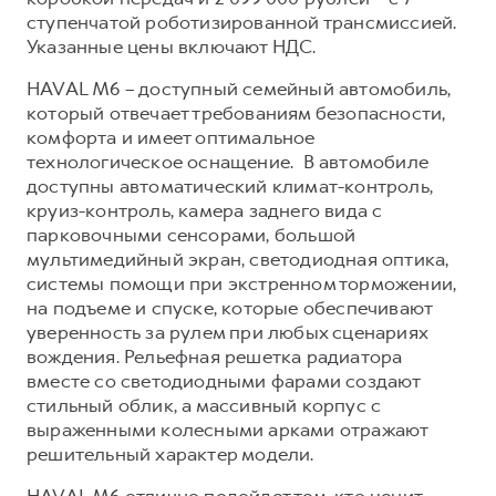
Сервис для корпоративных клиентов
ступенчатой роботизированной трансмиссией.
HAVAL Лизинг
АКСЕССУАРЫ HAVAL
Указанные цены включают НДС.
Автомобильные аксессуары
HAVAL M6 – доступный семейный автомобиль,
АКСЕССУАРЫ HAVAL
Коллекция CITY
который отвечает требованиям безопасности,
комфорта и имеет оптимальное
Автомобильные аксессуары
Коллекция Базовая
технологическое оснащение. В автомобиле
Коллекция CITY
Коллекция Детская
доступны автоматический климат-контроль,
круиз-контроль, камера заднего вида с
Коллекция Базовая
парковочными сенсорами, большой
Коллекция Детская
мультимедийный экран, светодиодная оптика,
системы помощи при экстренном торможении,
на подъеме и спуске, которые обеспечивают
уверенность за рулем при любых сценариях
вождения. Рельефная решетка радиатора
вместе со светодиодными фарами создают
стильный облик, а массивный корпус с
выраженными колесными арками отражают
решительный характер модели.
HAVAL M6 отлично подойдет тем, кто ценит