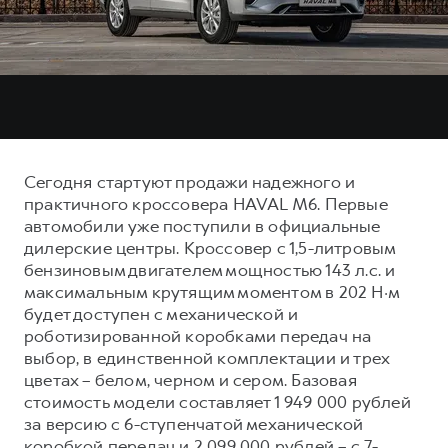
Тест-драйв
СЕРВИСНОЕ ОБСЛУЖИВАНИЕ
О дилере
Трейд-ин
Нулевое ТО
Наша команда
DARGO
DARGO X
Программа «Помощь на дороге»
Контакты
от 3 199 000 ₽
от 3 499 000 ₽
КРЕДИТ И СТРАХОВАНИЕ
Регламенты технического обслуживания
Кредитный калькулятор
Электронный ПТС
Сегодня стартуют продажи надежного и
Страхование
практичного кроссовера HAVAL M6. Первые
Кредит
автомобили уже поступили в официальные
ПОДДЕРЖКА
F7
F7X
дилерские центры. Кроссовер с 1,5-литровым
GWM Безопасность
от 2 899 000 ₽
от 3 599 000 ₽
бензиновым двигателем мощностью 143 л.с. и
КОРПОРАТИВНЫМ КЛИЕНТАМ
Гарантия HAVAL
максимальным крутящим моментом в 202 Н·м
будет доступен с механической и
Для малого бизнеса
Мобильное приложение GWM
роботизированной коробками передач на
Корпоративным клиентам
Программа «HAVAL Защита+»
выбор, в единственной комплектации и трех
цветах – белом, черном и сером. Базовая
Крупным корпоративным клиентам
Руководства по эксплуатации
стоимость модели составляет 1 949 000 рублей
POER
от 3 449 000 ₽
Система управления автопарком GWM Fleet
Подписки
за версию с 6-ступенчатой механической
коробкой передач и 2 099 000 рублей – с 7-