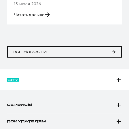
13 июля 2026
Читать дальше
ВСЕ НОВОСТИ
M6
JOLION
СЕРВИСЫ
DARGO
Автомобили в наличии
DARGO Х
ПОКУПАТЕЛЯМ
Заказать тест-драйв
F7