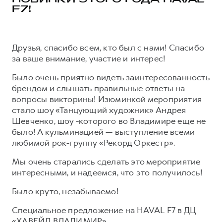
НОВИНКИ ЭТОГО ГОДА HAVAL
F7!
Тест-драйв
СЕРВИСНОЕ ОБСЛУЖИВАНИЕ
О дилере
Трейд-ин
Нулевое ТО
Наша команда
DARGO
DARGO X
Друзья, спасибо всем, кто был с нами! Спасибо
Программа «Помощь на дороге»
Контакты
от 3 199 000 ₽
от 3 499 000 ₽
за ваше внимание, участие и интерес!
КРЕДИТ И СТРАХОВАНИЕ
Регламенты технического обслуживания
Было очень приятно видеть заинтересованность
Кредитный калькулятор
Электронный ПТС
брендом и слышать правильные ответы на
Страхование
вопросы викторины! Изюминкой мероприятия
стало шоу «Танцующий художник» Андрея
Кредит
ПОДДЕРЖКА
Шевченко, шоу -которого во Владимире еще не
F7
F7X
GWM Безопасность
от 2 899 000 ₽
от 3 599 000 ₽
было! А кульминацией — выступление всеми
любимой рок-группу «Рекорд Оркестр».
КОРПОРАТИВНЫМ КЛИЕНТАМ
Гарантия HAVAL
Для малого бизнеса
Мобильное приложение GWM
Мы очень старались сделать это мероприятие
интересными, и надеемся, что это получилось!
Корпоративным клиентам
Программа «HAVAL Защита+»
Было круто, незабываемо!
Крупным корпоративным клиентам
Руководства по эксплуатации
POER
от 3 449 000 ₽
Система управления автопарком
Подписки
Специальное предложение на HAVAL F7 в ДЦ
«ХАВЕЙЛ ВЛАДИМИР»