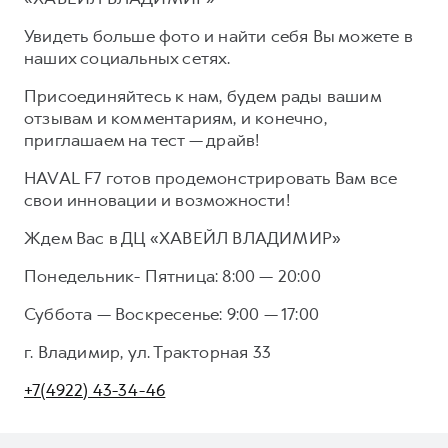
Сервис для корпоративных клиентов
HAVAL Лизинг
Увидеть больше фото и найти себя Вы можете в
АКСЕССУАРЫ HAVAL
наших социальных сетях.
Автомобильные аксессуары
Присоединяйтесь к нам, будем рады вашим
АКСЕССУАРЫ HAVAL
Коллекция CITY
отзывам и комментариям, и конечно,
Автомобильные аксессуары
Коллекция Базовая
приглашаем на тест — драйв!
Коллекция CITY
Коллекция Детская
HAVAL F7 готов продемонстрировать Вам все
Коллекция Базовая
свои инновации и возможности!
Коллекция Детская
Ждем Вас в ДЦ «ХАВЕЙЛ ВЛАДИМИР»
Понедельник- Пятница: 8:00 — 20:00
Суббота — Воскресенье: 9:00 — 17:00
г. Владимир, ул. Тракторная 33
+7(4922) 43-34-46