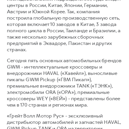
центры в России, Китае, Японии, Германии,
Австрии и Южной Корее. Так, компания
построила глобальную производственную сеть,
которая включает 10 заводов в Китае, 3 завода
полного цикла в России, Таиланде и Бразилии, а
также несколько зарубежных сборочных
предприятий в Эквадоре, Пакистан и других
странах.
Сегодня пять основных автомобильных брендов
GWM - интеллектуальные кроссоверы и
внедорожники HAVAL («Хавейл»), выносливые
пикапы GWM Pickup («ГВМ Пикап»),
премиальные внедорожники TANK («ТЭНК»),
электромобили ORA («ОРА»), премиальные
кроссоверы WEY («ВЕЙ») - представлены более
чем в 170 странах и регионах мира.
«Грейт Волл Мотор Рус» - эксклюзивный
дистрибьютор автомобилей и запчастей HAVAL,
GWM Pickup, TANK и ORA на территории