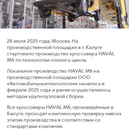
Тест-драйв
СЕРВИСНОЕ ОБСЛУЖИВАНИЕ
О дилере
Трейд-ин
Нулевое ТО
Наша команда
DARGO
DARGO X
Программа «Помощь на дороге»
Контакты
от 3 199 000 ₽
от 3 499 000 ₽
КРЕДИТ И СТРАХОВАНИЕ
Регламенты технического обслуживания
28 июля 2025 года, Москва. На
Кредитный калькулятор
Электронный ПТС
производственной площадке в г. Калуге
стартовало производство кроссовера HAVAL
Страхование
M6 по технологии полного цикла.
Кредит
ПОДДЕРЖКА
Локальное производство HAVAL M6 на
F7
F7X
GWM Безопасность
от 2 899 000 ₽
от 3 599 000 ₽
производственной площадке ООО
«Автомобильныетехнологии» началось в
КОРПОРАТИВНЫМ КЛИЕНТАМ
Гарантия HAVAL
феврале 2025 года и ранее осуществлялось
Для малого бизнеса
Мобильное приложение GWM
методом крупноузловой сборки.
Корпоративным клиентам
Программа «HAVAL Защита+»
Все кроссоверы HAVAL M6, произведённые в
Крупным корпоративным клиентам
Руководства по эксплуатации
Калуге, проходят комплексную проверку навсех
POER
этапах производства в соответствии со
от 3 449 000 ₽
Система управления автопарком
Подписки
стандартами компании.