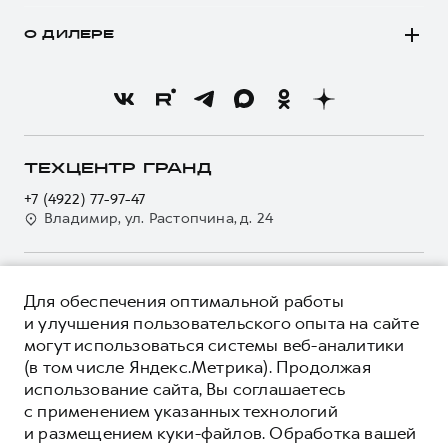
Покупателям
Моторное масло
Программа «HAVAL Защита+»
О ДИЛЕРЕ
Владельцам
Стоимость ТО
Тест-драйв
О бренде
Нулевое ТО
Трейд-ин
Новости
Программа «Помощь на дороге»
Кредитный калькулятор
О GWM
Регламенты технического обслуживания
Страхование
О дилере
ТЕХЦЕНТР ГРАНД
Электронный ПТС
Кредит
Наша команда
+7 (4922) 77-97-47
GWM Безопасность
Для малого бизнеса
Владимир, ул. Растопчина, д. 24
Контакты
Гарантия HAVAL
Корпоративным клиентам
Мобильное приложение GWM
Крупным корпоративным клиентам
О ПРОДУКТЕ
Программа «HAVAL Защита+»
Для обеспечения оптимальной работы
Система управления автопарком
КРЕДИТНЫЕ ПРОГРАММЫ
и улучшения пользовательского опыта на сайте
Руководства по эксплуатации
Сервис для корпоративных клиентов
могут использоваться системы веб-аналитики
ЦЕНЫ И ВЫГОДЫ
Подписки
(в том числе Яндекс.Метрика). Продолжая
HAVAL Лизинг
ЮРИДИЧЕСКАЯ ИНФОРМАЦИЯ
использование сайта, Вы соглашаетесь
Автомобильные аксессуары
Автомобильные аксессуары
Вся представленная на сайте информация, касающаяся
с применением указанных технологий
Коллекция CITY
автомобилей и сервисного обслуживания, носит
Коллекция CITY
и размещением куки-файлов. Обработка вашей
информационный характер и не является публичной офертой.