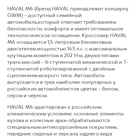
Сервис для корпоративных клиентов
HAVAL M6 (бренд HAVAL принадлежит концерну
HAVAL Лизинг
АКСЕССУАРЫ HAVAL
GWM) – доступный семейный
Автомобильные аксессуары
автомобиль,который отвечает требованиям
безопасности, комфорта и имеет оптимальное
АКСЕССУАРЫ HAVAL
Коллекция CITY
технологическое оснащение. Кроссовер HAVAL
Автомобильные аксессуары
Коллекция Базовая
M6 оснащается 1,5-литровым бензиновым
двигателем мощностью 143 л.с. с максимальным
Коллекция CITY
Коллекция Детская
крутящим моментом в 202 Н·м, двумя типами
Коллекция Базовая
трансмиссий – 6-ступенчатой механической и 7-
ступенчатой роботизированной с двойным
Коллекция Детская
сцеплением мокрого типа. Автомобиль
выпускается в трех наиболее популярных у
российских автомобилистов цветах – белом,
сером и черном.
HAVAL M6 адаптирован к российским
климатическим условиям: основные элементы
кузова и колесные арки обрабатываются
специальным антикоррозийным покрытием,
передние сиденья и зеркала заднего вида