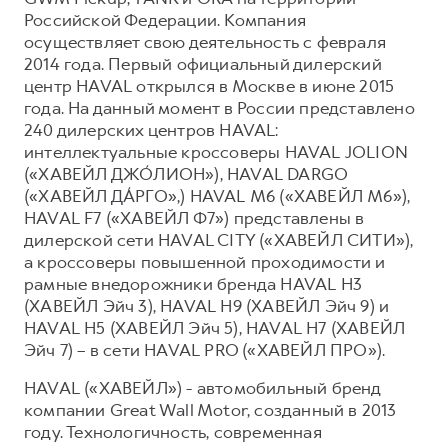
Российской Федерации. Компания
осуществляет свою деятельность с февраля
2014 года. Первый официальный дилерский
центр HAVAL открылся в Москве в июне 2015
года. На данный момент в России представлено
240 дилерских центров HAVAL:
интеллектуальные кроссоверы HAVAL JOLION
(«ХАВЕЙЛ ДЖО́ЛИОН»), HAVAL DARGO
(«ХАВЕЙЛ ДА́РГО»,) HAVAL М6 («ХАВЕЙЛ M6»),
HAVAL F7 («ХАВЕЙЛ Ф7») представлены в
дилерской сети HAVAL CITY («ХАВЕЙЛ СИТИ»),
а кроссоверы повышенной проходимости и
рамные внедорожники бренда HAVAL H3
(ХАВЕЙЛ Эйч 3), HAVAL H9 (ХАВЕЙЛ Эйч 9) и
HAVAL H5 (ХАВЕЙЛ Эйч 5), HAVAL H7 (ХАВЕЙЛ
Эйч 7) – в сети HAVAL PRO («ХАВЕЙЛ ПРО»).
HAVAL («ХАВЕЙЛ») - автомобильный бренд
компании Great Wall Motor, созданный в 2013
году. Технологичность, современная