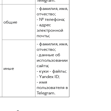
Telegram.
- фамилия, имя,
отчество;
- № телефона;
общие
- адрес
электронной
почты;
- фамилия, имя,
отчество;
- данные об
использовании
сайта;
иные
- куки - файлы;
- Yandex ID;
- имя
пользователя в
Telegram.