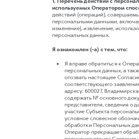
1. Перечень действий с персон
используемых Оператором спос
действий (операций), совершаемы
персональными данными, включая 
изменение), извлечение, использо
персональных данных.
Я ознакомлен (-а) с тем, что:
Я вправе обратиться к Опер
персональных данных, а так
отозвать настоящее Согласи
соответствующего заявления
адресу: 600027, Владимирская
содержать № основного доку
представителя, сведения о 
участие Субъекта персональ
условное словесное обознач
обработки Персональных дан
Оператор прекращает обрабо
получения отзыва Согласия 