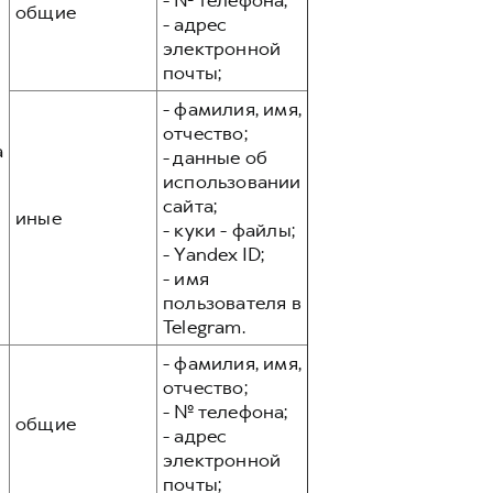
- № телефона;
общие
- адрес
электронной
почты;
- фамилия, имя,
отчество;
а
- данные об
использовании
сайта;
иные
- куки - файлы;
- Yandex ID;
- имя
пользователя в
Telegram.
- фамилия, имя,
отчество;
- № телефона;
общие
- адрес
электронной
почты;