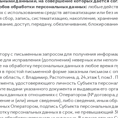
альными данными, на совершение которых дается со
обов обработки персональных данных:
любые действ
х с использованием средств автоматизации или без и
сбор, запись, систематизацию, накопление, хранение,
вание, доступ, передачу, обезличивание, блокировани
атору с письменным запросом для получения информа
же для исправления (дополнения) неверных или непол
е на обработку персональных данных в любое время 
 в простой письменной форме заказным письмом с о
 область, г. Владимир, Растопчина, д. 24,этаж 1, пом.1
мента, удостоверяющего личность Субъекта персонал
дате выдачи указанного документа и выдавшем его орг
ных данных в отношениях с Оператором (№ договора, 
ение и (или) иные сведения), либо сведения, иным о
ных Оператором, подпись Субъекта персональных дан
тку персональных данных в срок, не превышающий 30 
на обработку персональных данных. В случае отзыва С