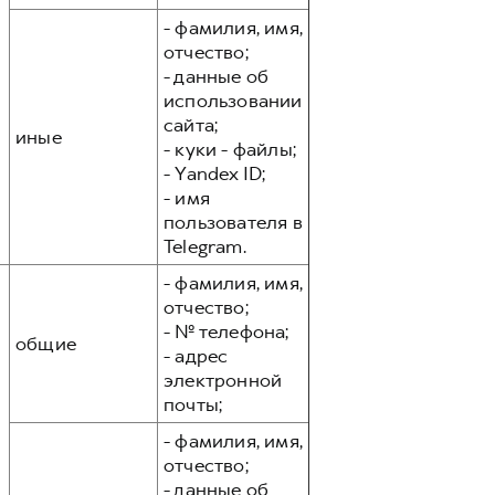
- фамилия, имя,
отчество;
- данные об
использовании
сайта;
иные
- куки - файлы;
- Yandex ID;
- имя
пользователя в
Telegram.
- фамилия, имя,
отчество;
- № телефона;
общие
- адрес
электронной
почты;
- фамилия, имя,
отчество;
- данные об