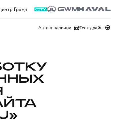
центр Гранд
Авто в наличии
Тест-драйв
БОТКУ
ННЫХ
Я
АЙТА
U»