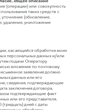
гласие, общее описание
ия (операции) или совокупность
спользования таких средств с
 уточнение (обновление,
е, удаление, уничтожение
ции, касающейся обработки моих
ных персональных данных и/или
путем подачи Оператору
писью вложения по почтовому
 . Письменное заявление должно
ьных данных или его
ане, сведения, подтверждающие
дата заключения договора,
бразом подтверждающие факт
ных или его представителя.
(тридцать) дней с даты
огласия на обработку